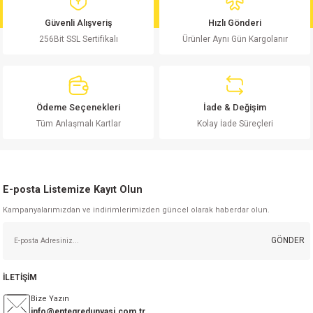
md
risi
Klemens 180C
nsatör
erisi
renç %5 2W
Kılıf
Güvenli Alışveriş
Hızlı Gönderi
256Bit SSL Sertifikalı
Ürünler Aynı Gün Kargolanır
risi
Klemens 90C
atör
risi
enç 1/8w
Kılıf
i
satör
risi
enç %1 1/2W
k kapasitör
Ödeme Seçenekleri
İade & Değişim
si
atör
risi
enç %1 1/4W
Tüm Anlaşmalı Kartlar
Kolay İade Süreçleri
si
tör
risi
renç 1/2W
ad
iyot
E-posta Listemize Kayıt Olun
si
atör
Serisi
renç 10W
Kampanyalarımızdan ve indirimlerimizden güncel olarak haberdar olun.
isi
satör
Serisi
enç 1W
r 1206 Kılıf
GÖNDER
 Serisi,45 Serisi
atör
Serisi
renç 20W
 1206 Kılıf - 25 Adet
iyot
İLETİŞİM
risi
tör
isi
enç 2W
 402 Kılıf
Bize Yazın
info@entegredunyasi.com.tr