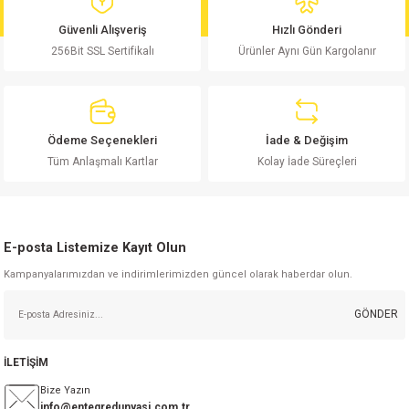
md
risi
Klemens 180C
nsatör
erisi
renç %5 2W
Kılıf
Güvenli Alışveriş
Hızlı Gönderi
256Bit SSL Sertifikalı
Ürünler Aynı Gün Kargolanır
risi
Klemens 90C
atör
risi
enç 1/8w
Kılıf
i
satör
risi
enç %1 1/2W
k kapasitör
Ödeme Seçenekleri
İade & Değişim
si
atör
risi
enç %1 1/4W
Tüm Anlaşmalı Kartlar
Kolay İade Süreçleri
si
tör
risi
renç 1/2W
ad
iyot
E-posta Listemize Kayıt Olun
si
atör
Serisi
renç 10W
Kampanyalarımızdan ve indirimlerimizden güncel olarak haberdar olun.
isi
satör
Serisi
enç 1W
r 1206 Kılıf
GÖNDER
 Serisi,45 Serisi
atör
Serisi
renç 20W
 1206 Kılıf - 25 Adet
iyot
İLETİŞİM
risi
tör
isi
enç 2W
 402 Kılıf
Bize Yazın
info@entegredunyasi.com.tr