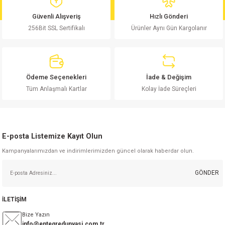
md
risi
Klemens 180C
nsatör
erisi
renç %5 2W
Kılıf
Güvenli Alışveriş
Hızlı Gönderi
256Bit SSL Sertifikalı
Ürünler Aynı Gün Kargolanır
risi
Klemens 90C
atör
risi
enç 1/8w
Kılıf
i
satör
risi
enç %1 1/2W
k kapasitör
Ödeme Seçenekleri
İade & Değişim
si
atör
risi
enç %1 1/4W
Tüm Anlaşmalı Kartlar
Kolay İade Süreçleri
si
tör
risi
renç 1/2W
ad
iyot
E-posta Listemize Kayıt Olun
si
atör
Serisi
renç 10W
Kampanyalarımızdan ve indirimlerimizden güncel olarak haberdar olun.
isi
satör
Serisi
enç 1W
r 1206 Kılıf
GÖNDER
 Serisi,45 Serisi
atör
Serisi
renç 20W
 1206 Kılıf - 25 Adet
iyot
İLETİŞİM
risi
tör
isi
enç 2W
 402 Kılıf
Bize Yazın
info@entegredunyasi.com.tr