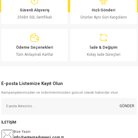
md
risi
Klemens 180C
nsatör
erisi
renç %5 2W
Kılıf
Güvenli Alışveriş
Hızlı Gönderi
256Bit SSL Sertifikalı
Ürünler Aynı Gün Kargolanır
risi
Klemens 90C
atör
risi
enç 1/8w
Kılıf
i
satör
risi
enç %1 1/2W
k kapasitör
Ödeme Seçenekleri
İade & Değişim
si
atör
risi
enç %1 1/4W
Tüm Anlaşmalı Kartlar
Kolay İade Süreçleri
si
tör
risi
renç 1/2W
ad
iyot
E-posta Listemize Kayıt Olun
si
atör
Serisi
renç 10W
Kampanyalarımızdan ve indirimlerimizden güncel olarak haberdar olun.
isi
satör
Serisi
enç 1W
r 1206 Kılıf
GÖNDER
 Serisi,45 Serisi
atör
Serisi
renç 20W
 1206 Kılıf - 25 Adet
iyot
İLETİŞİM
risi
tör
isi
enç 2W
 402 Kılıf
Bize Yazın
info@entegredunyasi.com.tr