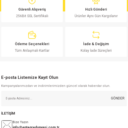
md
risi
Klemens 180C
nsatör
erisi
renç %5 2W
Kılıf
Güvenli Alışveriş
Hızlı Gönderi
256Bit SSL Sertifikalı
Ürünler Aynı Gün Kargolanır
risi
Klemens 90C
atör
risi
enç 1/8w
Kılıf
i
satör
risi
enç %1 1/2W
k kapasitör
Ödeme Seçenekleri
İade & Değişim
si
atör
risi
enç %1 1/4W
Tüm Anlaşmalı Kartlar
Kolay İade Süreçleri
si
tör
risi
renç 1/2W
ad
iyot
E-posta Listemize Kayıt Olun
si
atör
Serisi
renç 10W
Kampanyalarımızdan ve indirimlerimizden güncel olarak haberdar olun.
isi
satör
Serisi
enç 1W
r 1206 Kılıf
GÖNDER
 Serisi,45 Serisi
atör
Serisi
renç 20W
 1206 Kılıf - 25 Adet
iyot
İLETİŞİM
risi
tör
isi
enç 2W
 402 Kılıf
Bize Yazın
info@entegredunyasi.com.tr