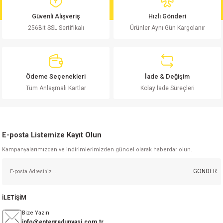
md
risi
Klemens 180C
nsatör
erisi
renç %5 2W
Kılıf
Güvenli Alışveriş
Hızlı Gönderi
256Bit SSL Sertifikalı
Ürünler Aynı Gün Kargolanır
risi
Klemens 90C
atör
risi
enç 1/8w
Kılıf
i
satör
risi
enç %1 1/2W
k kapasitör
Ödeme Seçenekleri
İade & Değişim
si
atör
risi
enç %1 1/4W
Tüm Anlaşmalı Kartlar
Kolay İade Süreçleri
si
tör
risi
renç 1/2W
ad
iyot
E-posta Listemize Kayıt Olun
si
atör
Serisi
renç 10W
Kampanyalarımızdan ve indirimlerimizden güncel olarak haberdar olun.
isi
satör
Serisi
enç 1W
r 1206 Kılıf
GÖNDER
 Serisi,45 Serisi
atör
Serisi
renç 20W
 1206 Kılıf - 25 Adet
iyot
İLETİŞİM
risi
tör
isi
enç 2W
 402 Kılıf
Bize Yazın
info@entegredunyasi.com.tr