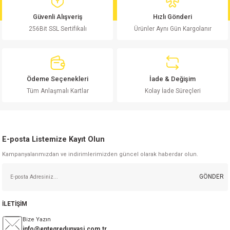
md
risi
Klemens 180C
nsatör
erisi
renç %5 2W
Kılıf
Güvenli Alışveriş
Hızlı Gönderi
256Bit SSL Sertifikalı
Ürünler Aynı Gün Kargolanır
risi
Klemens 90C
atör
risi
enç 1/8w
Kılıf
i
satör
risi
enç %1 1/2W
k kapasitör
Ödeme Seçenekleri
İade & Değişim
si
atör
risi
enç %1 1/4W
Tüm Anlaşmalı Kartlar
Kolay İade Süreçleri
si
tör
risi
renç 1/2W
ad
iyot
E-posta Listemize Kayıt Olun
si
atör
Serisi
renç 10W
Kampanyalarımızdan ve indirimlerimizden güncel olarak haberdar olun.
isi
satör
Serisi
enç 1W
r 1206 Kılıf
GÖNDER
 Serisi,45 Serisi
atör
Serisi
renç 20W
 1206 Kılıf - 25 Adet
iyot
İLETİŞİM
risi
tör
isi
enç 2W
 402 Kılıf
Bize Yazın
info@entegredunyasi.com.tr