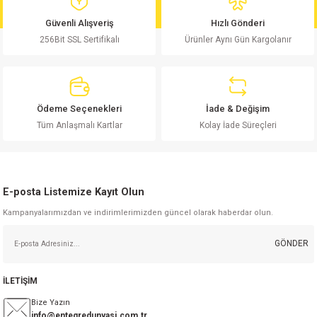
md
risi
Klemens 180C
nsatör
erisi
renç %5 2W
Kılıf
Güvenli Alışveriş
Hızlı Gönderi
256Bit SSL Sertifikalı
Ürünler Aynı Gün Kargolanır
risi
Klemens 90C
atör
risi
enç 1/8w
Kılıf
i
satör
risi
enç %1 1/2W
k kapasitör
Ödeme Seçenekleri
İade & Değişim
si
atör
risi
enç %1 1/4W
Tüm Anlaşmalı Kartlar
Kolay İade Süreçleri
si
tör
risi
renç 1/2W
ad
iyot
E-posta Listemize Kayıt Olun
si
atör
Serisi
renç 10W
Kampanyalarımızdan ve indirimlerimizden güncel olarak haberdar olun.
isi
satör
Serisi
enç 1W
r 1206 Kılıf
GÖNDER
 Serisi,45 Serisi
atör
Serisi
renç 20W
 1206 Kılıf - 25 Adet
iyot
İLETİŞİM
risi
tör
isi
enç 2W
 402 Kılıf
Bize Yazın
info@entegredunyasi.com.tr