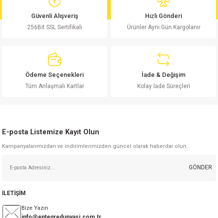
md
risi
Klemens 180C
nsatör
erisi
renç %5 2W
Kılıf
Güvenli Alışveriş
Hızlı Gönderi
256Bit SSL Sertifikalı
Ürünler Aynı Gün Kargolanır
risi
Klemens 90C
atör
risi
enç 1/8w
Kılıf
i
satör
risi
enç %1 1/2W
k kapasitör
Ödeme Seçenekleri
İade & Değişim
si
atör
risi
enç %1 1/4W
Tüm Anlaşmalı Kartlar
Kolay İade Süreçleri
si
tör
risi
renç 1/2W
ad
iyot
E-posta Listemize Kayıt Olun
si
atör
Serisi
renç 10W
Kampanyalarımızdan ve indirimlerimizden güncel olarak haberdar olun.
isi
satör
Serisi
enç 1W
r 1206 Kılıf
GÖNDER
 Serisi,45 Serisi
atör
Serisi
renç 20W
 1206 Kılıf - 25 Adet
iyot
İLETİŞİM
risi
tör
isi
enç 2W
 402 Kılıf
Bize Yazın
info@entegredunyasi.com.tr