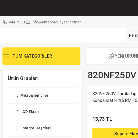
444 75 31
info@entegredunyasi.com.tr
TÜM KATEGORİLER
YENİ ÜRÜN
820NF250V P
Ürün Grupları
820NF 250V Damla Tipi
Mikroişlemciler
Kondansatör %5 RM:15
LCD Ekran
13,73 TL
Entegre Çeşitleri
Sepete Ekle