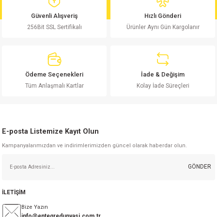
md
risi
Klemens 180C
nsatör
erisi
renç %5 2W
Kılıf
Güvenli Alışveriş
Hızlı Gönderi
256Bit SSL Sertifikalı
Ürünler Aynı Gün Kargolanır
risi
Klemens 90C
atör
risi
enç 1/8w
Kılıf
i
satör
risi
enç %1 1/2W
k kapasitör
Ödeme Seçenekleri
İade & Değişim
si
atör
risi
enç %1 1/4W
Tüm Anlaşmalı Kartlar
Kolay İade Süreçleri
si
tör
risi
renç 1/2W
ad
iyot
E-posta Listemize Kayıt Olun
si
atör
Serisi
renç 10W
Kampanyalarımızdan ve indirimlerimizden güncel olarak haberdar olun.
isi
satör
Serisi
enç 1W
r 1206 Kılıf
GÖNDER
 Serisi,45 Serisi
atör
Serisi
renç 20W
 1206 Kılıf - 25 Adet
iyot
İLETİŞİM
risi
tör
isi
enç 2W
 402 Kılıf
Bize Yazın
info@entegredunyasi.com.tr