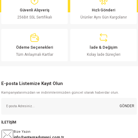
md
risi
Klemens 180C
nsatör
erisi
renç %5 2W
Kılıf
Güvenli Alışveriş
Hızlı Gönderi
256Bit SSL Sertifikalı
Ürünler Aynı Gün Kargolanır
risi
Klemens 90C
atör
risi
enç 1/8w
Kılıf
i
satör
risi
enç %1 1/2W
k kapasitör
Ödeme Seçenekleri
İade & Değişim
si
atör
risi
enç %1 1/4W
Tüm Anlaşmalı Kartlar
Kolay İade Süreçleri
si
tör
risi
renç 1/2W
ad
iyot
E-posta Listemize Kayıt Olun
si
atör
Serisi
renç 10W
Kampanyalarımızdan ve indirimlerimizden güncel olarak haberdar olun.
isi
satör
Serisi
enç 1W
r 1206 Kılıf
GÖNDER
 Serisi,45 Serisi
atör
Serisi
renç 20W
 1206 Kılıf - 25 Adet
iyot
İLETİŞİM
risi
tör
isi
enç 2W
 402 Kılıf
Bize Yazın
info@entegredunyasi.com.tr