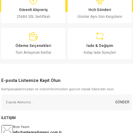
md
risi
Klemens 180C
nsatör
erisi
renç %5 2W
Kılıf
Güvenli Alışveriş
Hızlı Gönderi
256Bit SSL Sertifikalı
Ürünler Aynı Gün Kargolanır
risi
Klemens 90C
atör
risi
enç 1/8w
Kılıf
i
satör
risi
enç %1 1/2W
k kapasitör
Ödeme Seçenekleri
İade & Değişim
si
atör
risi
enç %1 1/4W
Tüm Anlaşmalı Kartlar
Kolay İade Süreçleri
si
tör
risi
renç 1/2W
ad
iyot
E-posta Listemize Kayıt Olun
si
atör
Serisi
renç 10W
Kampanyalarımızdan ve indirimlerimizden güncel olarak haberdar olun.
isi
satör
Serisi
enç 1W
r 1206 Kılıf
GÖNDER
 Serisi,45 Serisi
atör
Serisi
renç 20W
 1206 Kılıf - 25 Adet
iyot
İLETİŞİM
risi
tör
isi
enç 2W
 402 Kılıf
Bize Yazın
info@entegredunyasi.com.tr