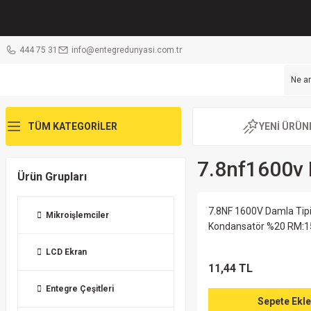
444 75 31
info@entegredunyasi.com.tr
TÜM KATEGORİLER
YENİ ÜRÜN
7.8nf1600v P
Ürün Grupları
7.8NF 1600V Damla Tipi
Mikroişlemciler
Kondansatör %20 RM:1
LCD Ekran
11,44 TL
Entegre Çeşitleri
Sepete Ekle