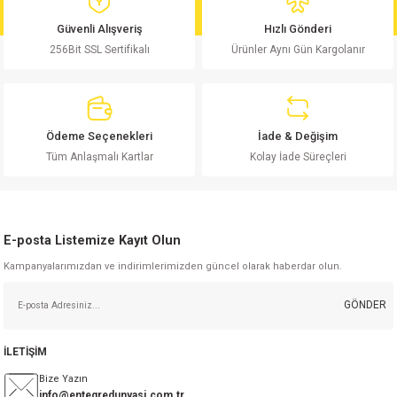
md
risi
Klemens 180C
nsatör
erisi
renç %5 2W
Kılıf
Güvenli Alışveriş
Hızlı Gönderi
256Bit SSL Sertifikalı
Ürünler Aynı Gün Kargolanır
risi
Klemens 90C
atör
risi
enç 1/8w
Kılıf
i
satör
risi
enç %1 1/2W
k kapasitör
Ödeme Seçenekleri
İade & Değişim
si
atör
risi
enç %1 1/4W
Tüm Anlaşmalı Kartlar
Kolay İade Süreçleri
si
tör
risi
renç 1/2W
ad
iyot
E-posta Listemize Kayıt Olun
si
atör
Serisi
renç 10W
Kampanyalarımızdan ve indirimlerimizden güncel olarak haberdar olun.
isi
satör
Serisi
enç 1W
r 1206 Kılıf
GÖNDER
 Serisi,45 Serisi
atör
Serisi
renç 20W
 1206 Kılıf - 25 Adet
iyot
İLETİŞİM
risi
tör
isi
enç 2W
 402 Kılıf
Bize Yazın
info@entegredunyasi.com.tr