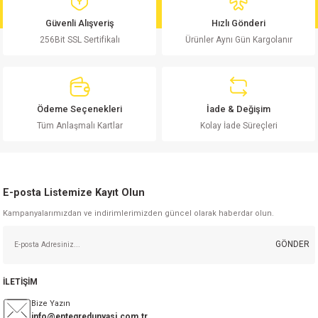
md
risi
Klemens 180C
nsatör
erisi
renç %5 2W
Kılıf
Güvenli Alışveriş
Hızlı Gönderi
256Bit SSL Sertifikalı
Ürünler Aynı Gün Kargolanır
risi
Klemens 90C
atör
risi
enç 1/8w
Kılıf
i
satör
risi
enç %1 1/2W
k kapasitör
Ödeme Seçenekleri
İade & Değişim
si
atör
risi
enç %1 1/4W
Tüm Anlaşmalı Kartlar
Kolay İade Süreçleri
si
tör
risi
renç 1/2W
ad
iyot
E-posta Listemize Kayıt Olun
si
atör
Serisi
renç 10W
Kampanyalarımızdan ve indirimlerimizden güncel olarak haberdar olun.
isi
satör
Serisi
enç 1W
r 1206 Kılıf
GÖNDER
 Serisi,45 Serisi
atör
Serisi
renç 20W
 1206 Kılıf - 25 Adet
iyot
İLETİŞİM
risi
tör
isi
enç 2W
 402 Kılıf
Bize Yazın
info@entegredunyasi.com.tr