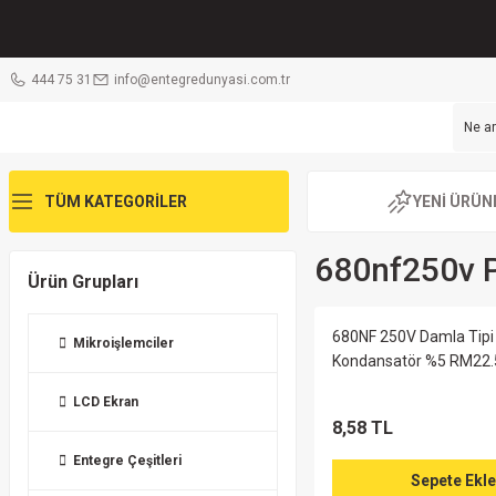
444 75 31
info@entegredunyasi.com.tr
TÜM KATEGORİLER
YENİ ÜRÜN
680nf250v P
Ürün Grupları
680NF 250V Damla Tipi
Mikroişlemciler
Kondansatör %5 RM22.
LCD Ekran
8,58 TL
Entegre Çeşitleri
Sepete Ekle