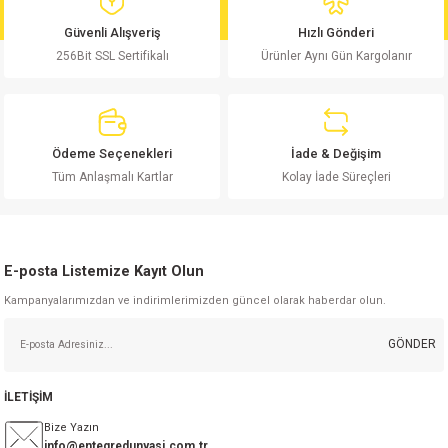
md
risi
Klemens 180C
nsatör
erisi
renç %5 2W
Kılıf
Güvenli Alışveriş
Hızlı Gönderi
256Bit SSL Sertifikalı
Ürünler Aynı Gün Kargolanır
risi
Klemens 90C
atör
risi
enç 1/8w
Kılıf
i
satör
risi
enç %1 1/2W
k kapasitör
Ödeme Seçenekleri
İade & Değişim
si
atör
risi
enç %1 1/4W
Tüm Anlaşmalı Kartlar
Kolay İade Süreçleri
si
tör
risi
renç 1/2W
ad
iyot
E-posta Listemize Kayıt Olun
si
atör
Serisi
renç 10W
Kampanyalarımızdan ve indirimlerimizden güncel olarak haberdar olun.
isi
satör
Serisi
enç 1W
r 1206 Kılıf
GÖNDER
 Serisi,45 Serisi
atör
Serisi
renç 20W
 1206 Kılıf - 25 Adet
iyot
İLETİŞİM
risi
tör
isi
enç 2W
 402 Kılıf
Bize Yazın
info@entegredunyasi.com.tr