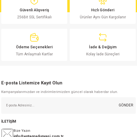
md
risi
Klemens 180C
nsatör
erisi
renç %5 2W
Kılıf
Güvenli Alışveriş
Hızlı Gönderi
256Bit SSL Sertifikalı
Ürünler Aynı Gün Kargolanır
risi
Klemens 90C
atör
risi
enç 1/8w
Kılıf
i
satör
risi
enç %1 1/2W
k kapasitör
Ödeme Seçenekleri
İade & Değişim
si
atör
risi
enç %1 1/4W
Tüm Anlaşmalı Kartlar
Kolay İade Süreçleri
si
tör
risi
renç 1/2W
ad
iyot
E-posta Listemize Kayıt Olun
si
atör
Serisi
renç 10W
Kampanyalarımızdan ve indirimlerimizden güncel olarak haberdar olun.
isi
satör
Serisi
enç 1W
r 1206 Kılıf
GÖNDER
 Serisi,45 Serisi
atör
Serisi
renç 20W
 1206 Kılıf - 25 Adet
iyot
İLETİŞİM
risi
tör
isi
enç 2W
 402 Kılıf
Bize Yazın
info@entegredunyasi.com.tr