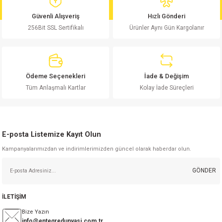
md
risi
Klemens 180C
nsatör
erisi
renç %5 2W
Kılıf
Güvenli Alışveriş
Hızlı Gönderi
256Bit SSL Sertifikalı
Ürünler Aynı Gün Kargolanır
risi
Klemens 90C
atör
risi
enç 1/8w
Kılıf
i
satör
risi
enç %1 1/2W
k kapasitör
Ödeme Seçenekleri
İade & Değişim
si
atör
risi
enç %1 1/4W
Tüm Anlaşmalı Kartlar
Kolay İade Süreçleri
si
tör
risi
renç 1/2W
ad
iyot
E-posta Listemize Kayıt Olun
si
atör
Serisi
renç 10W
Kampanyalarımızdan ve indirimlerimizden güncel olarak haberdar olun.
isi
satör
Serisi
enç 1W
r 1206 Kılıf
GÖNDER
 Serisi,45 Serisi
atör
Serisi
renç 20W
 1206 Kılıf - 25 Adet
iyot
İLETİŞİM
risi
tör
isi
enç 2W
 402 Kılıf
Bize Yazın
info@entegredunyasi.com.tr