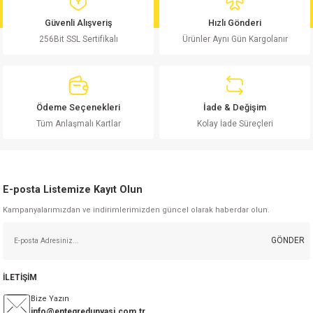
md
risi
Klemens 180C
nsatör
erisi
renç %5 2W
Kılıf
Güvenli Alışveriş
Hızlı Gönderi
256Bit SSL Sertifikalı
Ürünler Aynı Gün Kargolanır
risi
Klemens 90C
atör
risi
enç 1/8w
Kılıf
i
satör
risi
enç %1 1/2W
k kapasitör
Ödeme Seçenekleri
İade & Değişim
si
atör
risi
enç %1 1/4W
Tüm Anlaşmalı Kartlar
Kolay İade Süreçleri
si
tör
risi
renç 1/2W
ad
iyot
E-posta Listemize Kayıt Olun
si
atör
Serisi
renç 10W
Kampanyalarımızdan ve indirimlerimizden güncel olarak haberdar olun.
isi
satör
Serisi
enç 1W
r 1206 Kılıf
GÖNDER
 Serisi,45 Serisi
atör
Serisi
renç 20W
 1206 Kılıf - 25 Adet
iyot
İLETİŞİM
risi
tör
isi
enç 2W
 402 Kılıf
Bize Yazın
info@entegredunyasi.com.tr