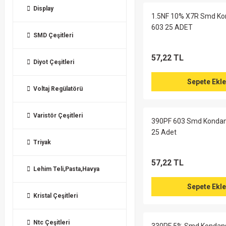
Display
1.5NF 10% X7R Smd Ko
603 25 ADET
SMD Çeşitleri
57,22 TL
Diyot Çeşitleri
Sepete Ekle
Voltaj Regülatörü
Varistör Çeşitleri
390PF 603 Smd Kondan
25 Adet
Triyak
57,22 TL
Lehim Teli,Pasta,Havya
Sepete Ekle
Kristal Çeşitleri
Ntc Çeşitleri