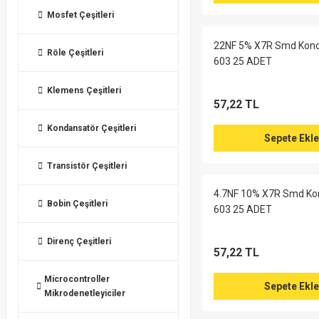
Mosfet Çeşitleri
22NF 5% X7R Smd Kon
Röle Çeşitleri
603 25 ADET
Klemens Çeşitleri
57,22 TL
Kondansatör Çeşitleri
Sepete Ekle
Transistör Çeşitleri
4.7NF 10% X7R Smd Ko
Bobin Çeşitleri
603 25 ADET
Direnç Çeşitleri
57,22 TL
Microcontroller
Sepete Ekle
Mikrodenetleyiciler