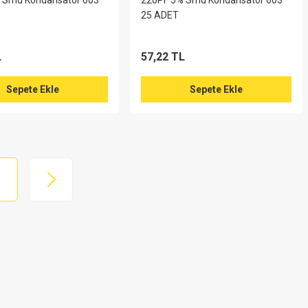
 Smd Kondansatör 603
220PF 5% Smd Kondansatör 603
25 ADET
L
57,22 TL
Sepete Ekle
Sepete Ekle