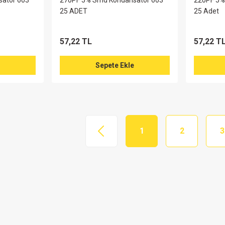
atör 603
270PF 5% Smd Kondansatör 603
220PF 5%
25 ADET
25 Adet
57,22 TL
57,22 T
Sepete Ekle
1
2
3