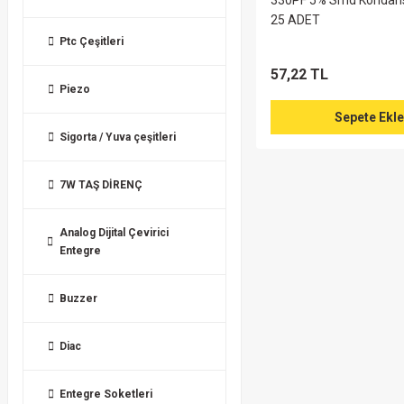
330PF 5% Smd Kondans
25 ADET
Ptc Çeşitleri
57,22 TL
Piezo
Sepete Ekle
Sigorta / Yuva çeşitleri
7W TAŞ DİRENÇ
Analog Dijital Çevirici
Entegre
Buzzer
Diac
Entegre Soketleri