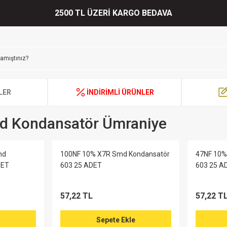
2500 TL ÜZERİ KARGO BEDAVA
LER
İNDİRİMLİ ÜRÜNLER
md Kondansatör Ümraniye
md
100NF 10% X7R Smd Kondansatör
47NF 10%
DET
603 25 ADET
603 25 A
57,22 TL
57,22 T
Sepete Ekle