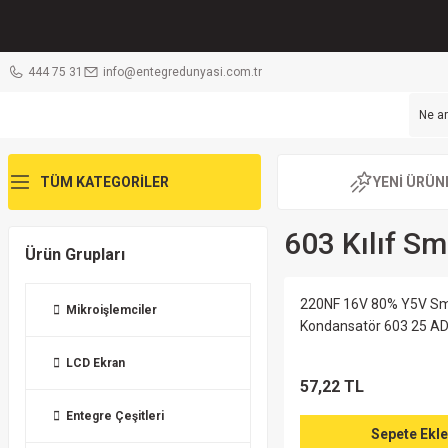
444 75 31
info@entegredunyasi.com.tr
TÜM KATEGORİLER
YENİ ÜRÜN
603 Kılıf S
Ürün Grupları
220NF 16V 80% Y5V S
Mikroişlemciler
Kondansatör 603 25 A
LCD Ekran
57,22 TL
Entegre Çeşitleri
Sepete Ekle