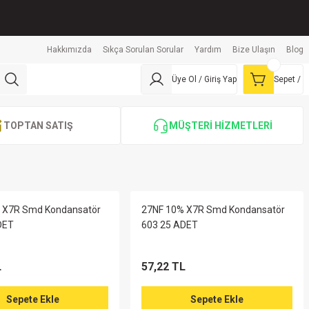
Hakkımızda
Sıkça Sorulan Sorular
Yardım
Bize Ulaşın
Blog
Üye Ol / Giriş Yap
Sepet /
TOPTAN SATIŞ
MÜŞTERİ HİZMETLERİ
 X7R Smd Kondansatör
27NF 10% X7R Smd Kondansatör
DET
603 25 ADET
L
57,22 TL
Sepete Ekle
Sepete Ekle