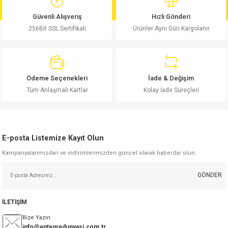
md
risi
Klemens 180C
nsatör
erisi
renç %5 2W
Kılıf
Güvenli Alışveriş
Hızlı Gönderi
256Bit SSL Sertifikalı
Ürünler Aynı Gün Kargolanır
risi
Klemens 90C
atör
risi
enç 1/8w
Kılıf
i
satör
risi
enç %1 1/2W
k kapasitör
Ödeme Seçenekleri
İade & Değişim
si
atör
risi
enç %1 1/4W
Tüm Anlaşmalı Kartlar
Kolay İade Süreçleri
si
tör
risi
renç 1/2W
ad
iyot
E-posta Listemize Kayıt Olun
si
atör
Serisi
renç 10W
Kampanyalarımızdan ve indirimlerimizden güncel olarak haberdar olun.
isi
satör
Serisi
enç 1W
r 1206 Kılıf
GÖNDER
 Serisi,45 Serisi
atör
Serisi
renç 20W
 1206 Kılıf - 25 Adet
iyot
İLETİŞİM
risi
tör
isi
enç 2W
 402 Kılıf
Bize Yazın
info@entegredunyasi.com.tr