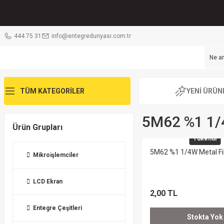
444 75 31
info@entegredunyasi.com.tr
TÜM KATEGORİLER
YENİ ÜRÜN
5M62 %1 1
Ürün Grupları
Tükendi
5M62 %1 1/4W Metal Fi
Mikroişlemciler
LCD Ekran
2,00 TL
Entegre Çeşitleri
Stokta Yok