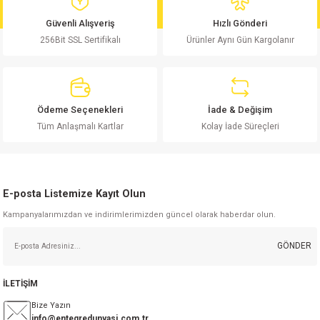
md
risi
Klemens 180C
nsatör
erisi
renç %5 2W
Kılıf
Güvenli Alışveriş
Hızlı Gönderi
256Bit SSL Sertifikalı
Ürünler Aynı Gün Kargolanır
risi
Klemens 90C
atör
risi
enç 1/8w
Kılıf
i
satör
risi
enç %1 1/2W
k kapasitör
Ödeme Seçenekleri
İade & Değişim
si
atör
risi
enç %1 1/4W
Tüm Anlaşmalı Kartlar
Kolay İade Süreçleri
si
tör
risi
renç 1/2W
ad
iyot
E-posta Listemize Kayıt Olun
si
atör
Serisi
renç 10W
Kampanyalarımızdan ve indirimlerimizden güncel olarak haberdar olun.
isi
satör
Serisi
enç 1W
r 1206 Kılıf
GÖNDER
 Serisi,45 Serisi
atör
Serisi
renç 20W
 1206 Kılıf - 25 Adet
iyot
İLETİŞİM
risi
tör
isi
enç 2W
 402 Kılıf
Bize Yazın
info@entegredunyasi.com.tr