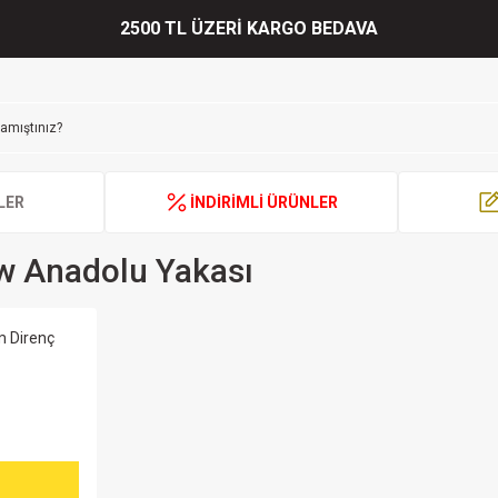
2500 TL ÜZERİ KARGO BEDAVA
LER
İNDİRİMLİ ÜRÜNLER
w Anadolu Yakası
m Direnç