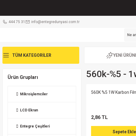
444 75 31
info@entegredunyasi.com.tr
TÜM KATEGORİLER
YENİ ÜRÜN
560k-%5 - 1
Ürün Grupları
560K %5 1W Karbon Fil
Mikroişlemciler
LCD Ekran
2,86 TL
Entegre Çeşitleri
Sepete Ekle