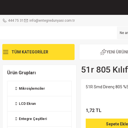
444 75 31
info@entegredunyasi.com.tr
TÜM KATEGORİLER
YENİ ÜRÜN
51r 805 Kıl
Ürün Grupları
51R Smd Direnç 805 %
Mikroişlemciler
LCD Ekran
1,72 TL
Entegre Çeşitleri
Sepete Ekle