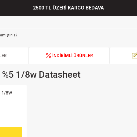
2500 TL ÜZERİ KARGO BEDAVA
LER
İNDİRİMLİ ÜRÜNLER
ıf %5 1/8w Datasheet
5 1/8W