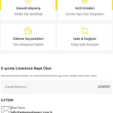
md
risi
Klemens 180C
nsatör
erisi
renç %5 2W
Kılıf
Güvenli Alışveriş
Hızlı Gönderi
256Bit SSL Sertifikalı
Ürünler Aynı Gün Kargolanır
risi
Klemens 90C
atör
risi
enç 1/8w
Kılıf
i
satör
risi
enç %1 1/2W
k kapasitör
Ödeme Seçenekleri
İade & Değişim
si
atör
risi
enç %1 1/4W
Tüm Anlaşmalı Kartlar
Kolay İade Süreçleri
si
tör
risi
renç 1/2W
ad
iyot
E-posta Listemize Kayıt Olun
si
atör
Serisi
renç 10W
Kampanyalarımızdan ve indirimlerimizden güncel olarak haberdar olun.
isi
satör
Serisi
enç 1W
r 1206 Kılıf
GÖNDER
 Serisi,45 Serisi
atör
Serisi
renç 20W
 1206 Kılıf - 25 Adet
iyot
İLETİŞİM
risi
tör
isi
enç 2W
 402 Kılıf
Bize Yazın
info@entegredunyasi.com.tr