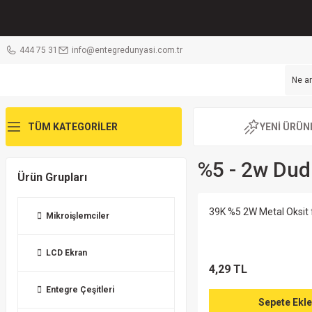
444 75 31
info@entegredunyasi.com.tr
TÜM KATEGORİLER
YENİ ÜRÜN
%5 - 2w Dud
Ürün Grupları
39K %5 2W Metal Oksit 
Mikroişlemciler
LCD Ekran
4,29 TL
Entegre Çeşitleri
Sepete Ekle