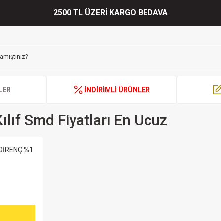
2500 TL ÜZERİ KARGO BEDAVA
LER
İNDİRİMLİ ÜRÜNLER
lıf Smd Fiyatları En Ucuz
 DİRENÇ %1