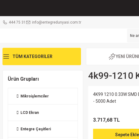
444 75 31
info@entegredunyasi.com.tr
TÜM KATEGORİLER
YENİ ÜRÜN
4k99-1210 Kı
Ürün Grupları
4K99 1210 0.33W SMD
Mikroişlemciler
- 5000 Adet
LCD Ekran
3.717,68 TL
Entegre Çeşitleri
Sepete Ekle