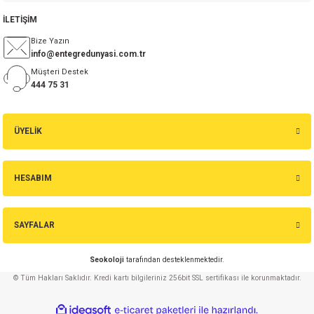
si
nsatörler
ç 25W
od
İLETİŞİM
Bize Yazın
ndansatör
ç 3W
ç
info@entegredunyasi.com.tr
Müşteri Destek
ver
d Kondansatörler
ç 4W
444 75 31
si
ansatör
ç 6W
ÜYELİK
si
Kondansatör
ç 7W
d
HESABIM
isi
ansatör
ç 8W
si
ster AXİAL Kondansatör
ç 9W
SAYFALAR
risi
ndansatörler
Seokoloji
tarafından desteklenmektedir.
© Tüm Hakları Saklıdır. Kredi kartı bilgileriniz 256bit SSL sertifikası ile korunmaktadır.
isi
atör
ideasoft
ile
e-