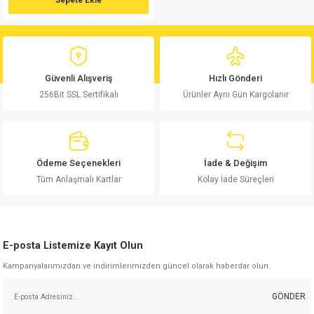
Sepete Ekle
si
atör
Serisi
enç 3W
 603 Kılıf
si
satör
erisi
enç 4W
 603 Kılıf - 25 Adet
Güvenli Alışveriş
Hızlı Gönderi
4 Serisi,27 Serisi,93 Serisi
atör
Serisi
enç 5W
 805 Kılıf
256Bit SSL Sertifikalı
Ürünler Aynı Gün Kargolanır
tör
 Serisi
ç 10W
 805 Kılıf - 25 Adet
erisi
atör
erisi
ç 11W
d
Ödeme Seçenekleri
İade & Değişim
Tüm Anlaşmalı Kartlar
Kolay İade Süreçleri
isi
satör
ç 13W
isi
atör
ç 14W
E-posta Listemize Kayıt Olun
i
satör
ç 15W
Kampanyalarımızdan ve indirimlerimizden güncel olarak haberdar olun.
isi
atör
ç 17W
iyot
GÖNDER