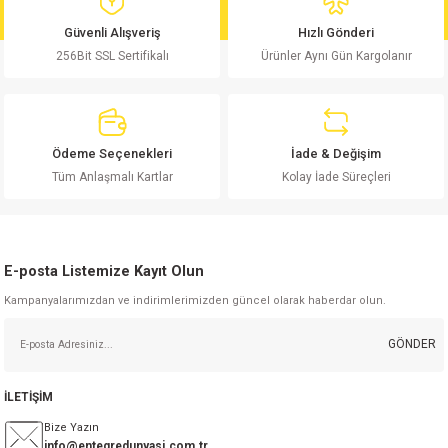
md
risi
Klemens 180C
nsatör
erisi
renç %5 2W
Kılıf
Güvenli Alışveriş
Hızlı Gönderi
256Bit SSL Sertifikalı
Ürünler Aynı Gün Kargolanır
risi
Klemens 90C
atör
risi
enç 1/8w
Kılıf
i
satör
risi
enç %1 1/2W
k kapasitör
Ödeme Seçenekleri
İade & Değişim
si
atör
risi
enç %1 1/4W
Tüm Anlaşmalı Kartlar
Kolay İade Süreçleri
si
tör
risi
renç 1/2W
ad
iyot
E-posta Listemize Kayıt Olun
si
atör
Serisi
renç 10W
Kampanyalarımızdan ve indirimlerimizden güncel olarak haberdar olun.
isi
satör
Serisi
enç 1W
r 1206 Kılıf
GÖNDER
 Serisi,45 Serisi
atör
Serisi
renç 20W
 1206 Kılıf - 25 Adet
iyot
İLETİŞİM
risi
tör
isi
enç 2W
 402 Kılıf
Bize Yazın
info@entegredunyasi.com.tr