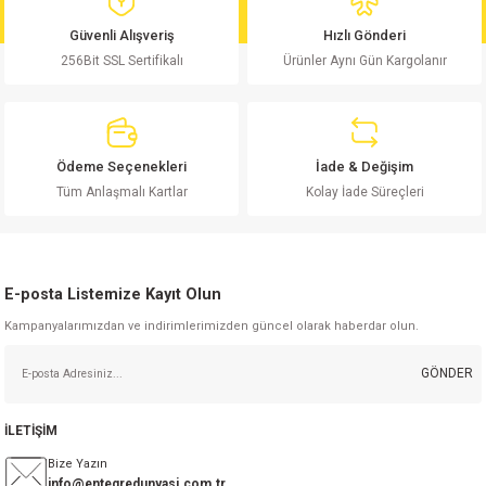
md
risi
Klemens 180C
nsatör
erisi
renç %5 2W
Kılıf
Güvenli Alışveriş
Hızlı Gönderi
256Bit SSL Sertifikalı
Ürünler Aynı Gün Kargolanır
risi
Klemens 90C
atör
risi
enç 1/8w
Kılıf
i
satör
risi
enç %1 1/2W
k kapasitör
Ödeme Seçenekleri
İade & Değişim
si
atör
risi
enç %1 1/4W
Tüm Anlaşmalı Kartlar
Kolay İade Süreçleri
si
tör
risi
renç 1/2W
ad
iyot
E-posta Listemize Kayıt Olun
si
atör
Serisi
renç 10W
Kampanyalarımızdan ve indirimlerimizden güncel olarak haberdar olun.
isi
satör
Serisi
enç 1W
r 1206 Kılıf
GÖNDER
 Serisi,45 Serisi
atör
Serisi
renç 20W
 1206 Kılıf - 25 Adet
iyot
İLETİŞİM
risi
tör
isi
enç 2W
 402 Kılıf
Bize Yazın
info@entegredunyasi.com.tr