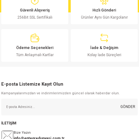
md
risi
Klemens 180C
nsatör
erisi
renç %5 2W
Kılıf
Güvenli Alışveriş
Hızlı Gönderi
256Bit SSL Sertifikalı
Ürünler Aynı Gün Kargolanır
risi
Klemens 90C
atör
risi
enç 1/8w
Kılıf
i
satör
risi
enç %1 1/2W
k kapasitör
Ödeme Seçenekleri
İade & Değişim
si
atör
risi
enç %1 1/4W
Tüm Anlaşmalı Kartlar
Kolay İade Süreçleri
si
tör
risi
renç 1/2W
ad
iyot
E-posta Listemize Kayıt Olun
si
atör
Serisi
renç 10W
Kampanyalarımızdan ve indirimlerimizden güncel olarak haberdar olun.
isi
satör
Serisi
enç 1W
r 1206 Kılıf
GÖNDER
 Serisi,45 Serisi
atör
Serisi
renç 20W
 1206 Kılıf - 25 Adet
iyot
İLETİŞİM
risi
tör
isi
enç 2W
 402 Kılıf
Bize Yazın
info@entegredunyasi.com.tr