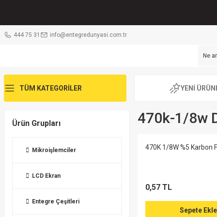
444 75 31
info@entegredunyasi.com.tr
TÜM KATEGORİLER
YENİ ÜRÜN
470k-1/8w D
Ürün Grupları
470K 1/8W %5 Karbon F
Mikroişlemciler
LCD Ekran
0,57 TL
Entegre Çeşitleri
Sepete Ekle