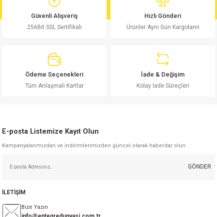
md
risi
Klemens 180C
nsatör
erisi
renç %5 2W
Kılıf
Güvenli Alışveriş
Hızlı Gönderi
256Bit SSL Sertifikalı
Ürünler Aynı Gün Kargolanır
risi
Klemens 90C
atör
risi
enç 1/8w
Kılıf
i
satör
risi
enç %1 1/2W
k kapasitör
Ödeme Seçenekleri
İade & Değişim
si
atör
risi
enç %1 1/4W
Tüm Anlaşmalı Kartlar
Kolay İade Süreçleri
si
tör
risi
renç 1/2W
ad
iyot
E-posta Listemize Kayıt Olun
si
atör
Serisi
renç 10W
Kampanyalarımızdan ve indirimlerimizden güncel olarak haberdar olun.
isi
satör
Serisi
enç 1W
r 1206 Kılıf
GÖNDER
 Serisi,45 Serisi
atör
Serisi
renç 20W
 1206 Kılıf - 25 Adet
iyot
İLETİŞİM
risi
tör
isi
enç 2W
 402 Kılıf
Bize Yazın
info@entegredunyasi.com.tr