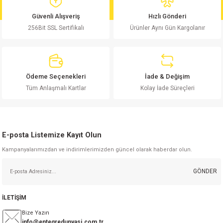
md
risi
Klemens 180C
nsatör
erisi
renç %5 2W
Kılıf
Güvenli Alışveriş
Hızlı Gönderi
256Bit SSL Sertifikalı
Ürünler Aynı Gün Kargolanır
risi
Klemens 90C
atör
risi
enç 1/8w
Kılıf
i
satör
risi
enç %1 1/2W
k kapasitör
Ödeme Seçenekleri
İade & Değişim
si
atör
risi
enç %1 1/4W
Tüm Anlaşmalı Kartlar
Kolay İade Süreçleri
si
tör
risi
renç 1/2W
ad
iyot
E-posta Listemize Kayıt Olun
si
atör
Serisi
renç 10W
Kampanyalarımızdan ve indirimlerimizden güncel olarak haberdar olun.
isi
satör
Serisi
enç 1W
r 1206 Kılıf
GÖNDER
 Serisi,45 Serisi
atör
Serisi
renç 20W
 1206 Kılıf - 25 Adet
iyot
İLETİŞİM
risi
tör
isi
enç 2W
 402 Kılıf
Bize Yazın
info@entegredunyasi.com.tr