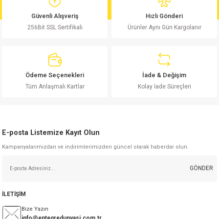
md
risi
Klemens 180C
nsatör
erisi
renç %5 2W
Kılıf
Güvenli Alışveriş
Hızlı Gönderi
256Bit SSL Sertifikalı
Ürünler Aynı Gün Kargolanır
risi
Klemens 90C
atör
risi
enç 1/8w
Kılıf
i
satör
risi
enç %1 1/2W
k kapasitör
Ödeme Seçenekleri
İade & Değişim
si
atör
risi
enç %1 1/4W
Tüm Anlaşmalı Kartlar
Kolay İade Süreçleri
si
tör
risi
renç 1/2W
ad
iyot
E-posta Listemize Kayıt Olun
si
atör
Serisi
renç 10W
Kampanyalarımızdan ve indirimlerimizden güncel olarak haberdar olun.
isi
satör
Serisi
enç 1W
r 1206 Kılıf
GÖNDER
 Serisi,45 Serisi
atör
Serisi
renç 20W
 1206 Kılıf - 25 Adet
iyot
İLETİŞİM
risi
tör
isi
enç 2W
 402 Kılıf
Bize Yazın
info@entegredunyasi.com.tr