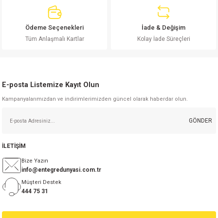
si
atör
Serisi
enç 3W
 603 Kılıf
Ödeme Seçenekleri
İade & Değişim
si
satör
erisi
enç 4W
 603 Kılıf - 25 Adet
Tüm Anlaşmalı Kartlar
Kolay İade Süreçleri
4 Serisi,27 Serisi,93 Serisi
atör
Serisi
enç 5W
 805 Kılıf
tör
 Serisi
ç 10W
 805 Kılıf - 25 Adet
E-posta Listemize Kayıt Olun
Kampanyalarımızdan ve indirimlerimizden güncel olarak haberdar olun.
erisi
atör
erisi
ç 11W
d
GÖNDER
isi
satör
ç 13W
İLETİŞİM
isi
atör
ç 14W
Bize Yazın
info@entegredunyasi.com.tr
i
satör
ç 15W
Müşteri Destek
444 75 31
isi
atör
ç 17W
iyot