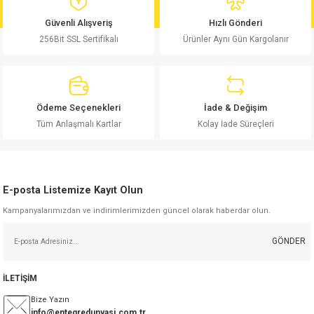
md
risi
Klemens 180C
nsatör
erisi
renç %5 2W
Kılıf
Güvenli Alışveriş
Hızlı Gönderi
256Bit SSL Sertifikalı
Ürünler Aynı Gün Kargolanır
risi
Klemens 90C
atör
risi
enç 1/8w
Kılıf
i
satör
risi
enç %1 1/2W
k kapasitör
Ödeme Seçenekleri
İade & Değişim
si
atör
risi
enç %1 1/4W
Tüm Anlaşmalı Kartlar
Kolay İade Süreçleri
si
tör
risi
renç 1/2W
ad
iyot
E-posta Listemize Kayıt Olun
si
atör
Serisi
renç 10W
Kampanyalarımızdan ve indirimlerimizden güncel olarak haberdar olun.
isi
satör
Serisi
enç 1W
r 1206 Kılıf
GÖNDER
 Serisi,45 Serisi
atör
Serisi
renç 20W
 1206 Kılıf - 25 Adet
iyot
İLETİŞİM
risi
tör
isi
enç 2W
 402 Kılıf
Bize Yazın
info@entegredunyasi.com.tr