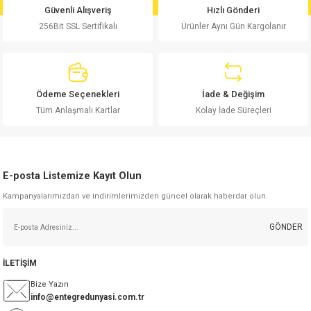
si
nsatörler
ç 25W
od
Güvenli Alışveriş
Hızlı Gönderi
256Bit SSL Sertifikalı
Ürünler Aynı Gün Kargolanır
ndansatör
ç 3W
ç
ver
d Kondansatörler
ç 4W
Ödeme Seçenekleri
İade & Değişim
Tüm Anlaşmalı Kartlar
Kolay İade Süreçleri
si
ansatör
ç 6W
si
Kondansatör
ç 7W
d
E-posta Listemize Kayıt Olun
isi
ansatör
ç 8W
Kampanyalarımızdan ve indirimlerimizden güncel olarak haberdar olun.
si
ster AXİAL Kondansatör
ç 9W
GÖNDER
risi
ndansatörler
İLETİŞİM
isi
atör
Bize Yazın
info@entegredunyasi.com.tr