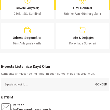
md
risi
Klemens 180C
nsatör
erisi
renç %5 2W
Kılıf
Güvenli Alışveriş
Hızlı Gönderi
256Bit SSL Sertifikalı
Ürünler Aynı Gün Kargolanır
risi
Klemens 90C
atör
risi
enç 1/8w
Kılıf
i
satör
risi
enç %1 1/2W
k kapasitör
Ödeme Seçenekleri
İade & Değişim
si
atör
risi
enç %1 1/4W
Tüm Anlaşmalı Kartlar
Kolay İade Süreçleri
si
tör
risi
renç 1/2W
ad
iyot
E-posta Listemize Kayıt Olun
si
atör
Serisi
renç 10W
Kampanyalarımızdan ve indirimlerimizden güncel olarak haberdar olun.
isi
satör
Serisi
enç 1W
r 1206 Kılıf
GÖNDER
 Serisi,45 Serisi
atör
Serisi
renç 20W
 1206 Kılıf - 25 Adet
iyot
İLETİŞİM
risi
tör
isi
enç 2W
 402 Kılıf
Bize Yazın
info@entegredunyasi.com.tr