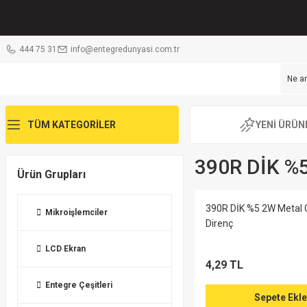
444 75 31
info@entegredunyasi.com.tr
TÜM KATEGORİLER
YENİ ÜRÜN
390R DİK %5
Ürün Grupları
390R DİK %5 2W Metal O
Mikroişlemciler
Direnç
LCD Ekran
4,29 TL
Entegre Çeşitleri
Sepete Ekle