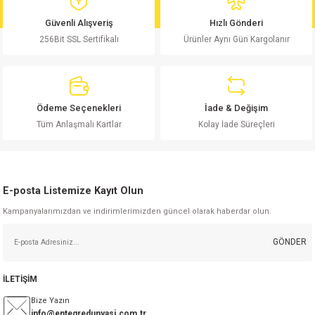
md
risi
Klemens 180C
nsatör
erisi
renç %5 2W
Kılıf
Güvenli Alışveriş
Hızlı Gönderi
256Bit SSL Sertifikalı
Ürünler Aynı Gün Kargolanır
risi
Klemens 90C
atör
risi
enç 1/8w
Kılıf
i
satör
risi
enç %1 1/2W
k kapasitör
Ödeme Seçenekleri
İade & Değişim
si
atör
risi
enç %1 1/4W
Tüm Anlaşmalı Kartlar
Kolay İade Süreçleri
si
tör
risi
renç 1/2W
ad
iyot
E-posta Listemize Kayıt Olun
si
atör
Serisi
renç 10W
Kampanyalarımızdan ve indirimlerimizden güncel olarak haberdar olun.
isi
satör
Serisi
enç 1W
r 1206 Kılıf
GÖNDER
 Serisi,45 Serisi
atör
Serisi
renç 20W
 1206 Kılıf - 25 Adet
iyot
İLETİŞİM
risi
tör
isi
enç 2W
 402 Kılıf
Bize Yazın
info@entegredunyasi.com.tr