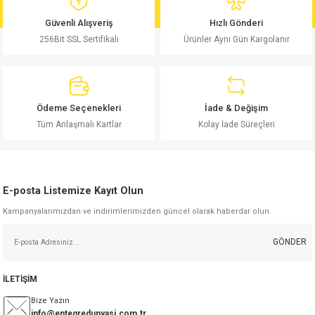
md
risi
Klemens 180C
nsatör
erisi
renç %5 2W
Kılıf
Güvenli Alışveriş
Hızlı Gönderi
256Bit SSL Sertifikalı
Ürünler Aynı Gün Kargolanır
risi
Klemens 90C
atör
risi
enç 1/8w
Kılıf
i
satör
risi
enç %1 1/2W
k kapasitör
Ödeme Seçenekleri
İade & Değişim
si
atör
risi
enç %1 1/4W
Tüm Anlaşmalı Kartlar
Kolay İade Süreçleri
si
tör
risi
renç 1/2W
ad
iyot
E-posta Listemize Kayıt Olun
si
atör
Serisi
renç 10W
Kampanyalarımızdan ve indirimlerimizden güncel olarak haberdar olun.
isi
satör
Serisi
enç 1W
r 1206 Kılıf
GÖNDER
 Serisi,45 Serisi
atör
Serisi
renç 20W
 1206 Kılıf - 25 Adet
iyot
İLETİŞİM
risi
tör
isi
enç 2W
 402 Kılıf
Bize Yazın
info@entegredunyasi.com.tr