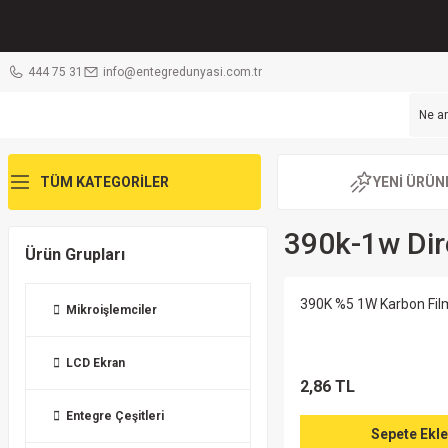
444 75 31
info@entegredunyasi.com.tr
TÜM KATEGORİLER
YENİ ÜRÜN
390k-1w Dir
Ürün Grupları
390K %5 1W Karbon Fil
Mikroişlemciler
LCD Ekran
2,86 TL
Entegre Çeşitleri
Sepete Ekle