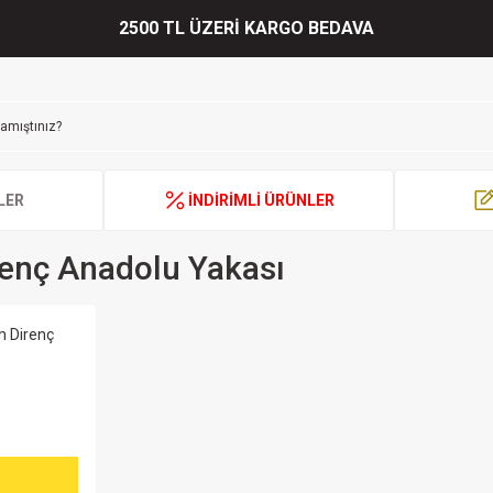
2500 TL ÜZERİ KARGO BEDAVA
LER
İNDİRİMLİ ÜRÜNLER
enç Anadolu Yakası
m Direnç