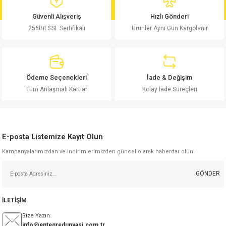
md
risi
Klemens 180C
nsatör
erisi
renç %5 2W
Kılıf
Güvenli Alışveriş
Hızlı Gönderi
256Bit SSL Sertifikalı
Ürünler Aynı Gün Kargolanır
risi
Klemens 90C
atör
risi
enç 1/8w
Kılıf
i
satör
risi
enç %1 1/2W
k kapasitör
Ödeme Seçenekleri
İade & Değişim
si
atör
risi
enç %1 1/4W
Tüm Anlaşmalı Kartlar
Kolay İade Süreçleri
si
tör
risi
renç 1/2W
ad
iyot
E-posta Listemize Kayıt Olun
si
atör
Serisi
renç 10W
Kampanyalarımızdan ve indirimlerimizden güncel olarak haberdar olun.
isi
satör
Serisi
enç 1W
r 1206 Kılıf
GÖNDER
 Serisi,45 Serisi
atör
Serisi
renç 20W
 1206 Kılıf - 25 Adet
iyot
İLETİŞİM
risi
tör
isi
enç 2W
 402 Kılıf
Bize Yazın
info@entegredunyasi.com.tr