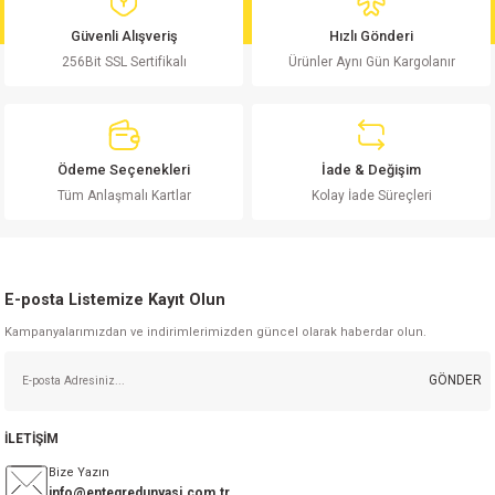
md
risi
Klemens 180C
nsatör
erisi
renç %5 2W
Kılıf
Güvenli Alışveriş
Hızlı Gönderi
256Bit SSL Sertifikalı
Ürünler Aynı Gün Kargolanır
risi
Klemens 90C
atör
risi
enç 1/8w
Kılıf
i
satör
risi
enç %1 1/2W
k kapasitör
Ödeme Seçenekleri
İade & Değişim
si
atör
risi
enç %1 1/4W
Tüm Anlaşmalı Kartlar
Kolay İade Süreçleri
si
tör
risi
renç 1/2W
ad
iyot
E-posta Listemize Kayıt Olun
si
atör
Serisi
renç 10W
Kampanyalarımızdan ve indirimlerimizden güncel olarak haberdar olun.
isi
satör
Serisi
enç 1W
r 1206 Kılıf
GÖNDER
 Serisi,45 Serisi
atör
Serisi
renç 20W
 1206 Kılıf - 25 Adet
iyot
İLETİŞİM
risi
tör
isi
enç 2W
 402 Kılıf
Bize Yazın
info@entegredunyasi.com.tr