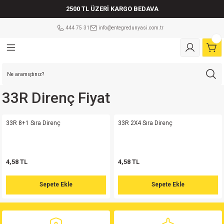
2500 TL ÜZERİ KARGO BEDAVA
Geri Dön
Geri Dön
Geri Dön
Geri Dön
Geri Dön
Geri Dön
Geri Dön
Geri Dön
Geri Dön
Geri Dön
Geri Dön
Geri Dön
Geri Dön
Geri Dön
Geri Dön
Geri Dön
Geri Dön
Geri Dön
444 75 31
info@entegredunyasi.com.tr
ler
tleri
leri
i
tleri
Çeşitleri
şitleri
eri
eri
ler Mikrodenetleyiciler
i
ri
tleri
eri
a çeşitleri
ÇEŞİTLERİ
ens 5.08mm
tör
sistör
lm Direnç
Mikrodenetleyici
lay
 Kılıf
ot
er
am sigorta
md
risi
isi
ens 5.08mm
 F
in
enç 25 W
etleyici
play
 Kılıf
ot
er
Cam sigorta
33R Direnç Fiyat
Serisi
si
ens 5.08mm
F Kondansatör
Serisi
pi Bobin
enç 50 W
ikrodenetleyici
 Kılıf
er
vası
33R 8+1 Sıra Direnç
33R 2X4 Sıra Direnç
md
isi
isi
Klemens 180C
ör
risi
orta
Mikrodenetleyici
Kılıf
er
orta
4,58 TL
4,58 TL
erisi
isi
Klemens 90C
tör
erisi
renç %5 1/2W
 Kılıf
r
i Sigorta
Sepete Ekle
Sepete Ekle
md
Serisi
Klemens 180C
atör
erisi
renç %5 1/4W
 Kılıf
r
Kablolu Sigorta Yuvası
erisi
Klemens 90C
satör
Serisi
renç %5 1W
Kılıf
(Sıfırlanabilen Sigorta)