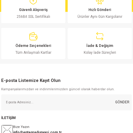
md
risi
Klemens 180C
nsatör
erisi
renç %5 2W
Kılıf
Güvenli Alışveriş
Hızlı Gönderi
256Bit SSL Sertifikalı
Ürünler Aynı Gün Kargolanır
risi
Klemens 90C
atör
risi
enç 1/8w
Kılıf
i
satör
risi
enç %1 1/2W
k kapasitör
Ödeme Seçenekleri
İade & Değişim
si
atör
risi
enç %1 1/4W
Tüm Anlaşmalı Kartlar
Kolay İade Süreçleri
si
tör
risi
renç 1/2W
ad
iyot
E-posta Listemize Kayıt Olun
si
atör
Serisi
renç 10W
Kampanyalarımızdan ve indirimlerimizden güncel olarak haberdar olun.
isi
satör
Serisi
enç 1W
r 1206 Kılıf
GÖNDER
 Serisi,45 Serisi
atör
Serisi
renç 20W
 1206 Kılıf - 25 Adet
iyot
İLETİŞİM
risi
tör
isi
enç 2W
 402 Kılıf
Bize Yazın
info@entegredunyasi.com.tr