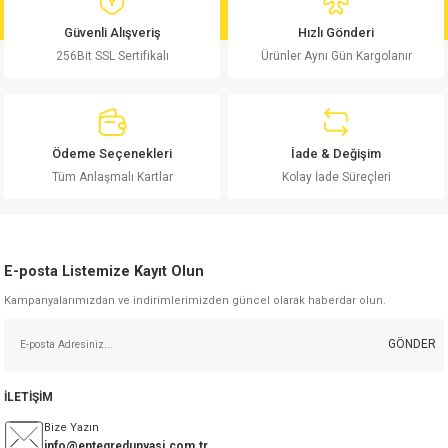
md
risi
Klemens 180C
nsatör
erisi
renç %5 2W
Kılıf
Güvenli Alışveriş
Hızlı Gönderi
256Bit SSL Sertifikalı
Ürünler Aynı Gün Kargolanır
risi
Klemens 90C
atör
risi
enç 1/8w
Kılıf
i
satör
risi
enç %1 1/2W
k kapasitör
Ödeme Seçenekleri
İade & Değişim
si
atör
risi
enç %1 1/4W
Tüm Anlaşmalı Kartlar
Kolay İade Süreçleri
si
tör
risi
renç 1/2W
ad
iyot
E-posta Listemize Kayıt Olun
si
atör
Serisi
renç 10W
Kampanyalarımızdan ve indirimlerimizden güncel olarak haberdar olun.
isi
satör
Serisi
enç 1W
r 1206 Kılıf
GÖNDER
 Serisi,45 Serisi
atör
Serisi
renç 20W
 1206 Kılıf - 25 Adet
iyot
İLETİŞİM
risi
tör
isi
enç 2W
 402 Kılıf
Bize Yazın
info@entegredunyasi.com.tr